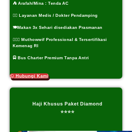
⛺ Arafah/Mina : Tenda AC
👨‍⚕ Layanan Medis / Dokter Pendamping
🍽️Makan 3x Sehari disediakan Prasmanan
👮🏼‍♂️ Muthowwif Professional & Tersertifikasi
Kemenag RI
🚍 Bus Charter Premium Tanpa Antri
Hubungi Kami
Haji Khusus Paket Diamond
⭐⭐⭐⭐