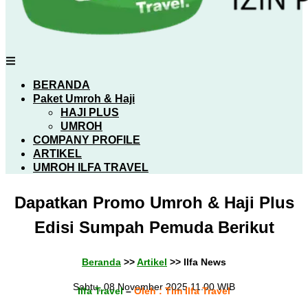
BERANDA
Paket Umroh & Haji
HAJI PLUS
UMROH
COMPANY PROFILE
ARTIKEL
UMROH ILFA TRAVEL
Dapatkan Promo Umroh & Haji Plus
Edisi Sumpah Pemuda Berikut
Beranda
>>
Artikel
>> Ilfa News
Sabtu, 08 November 2025 11.00 WIB
Ilfa Travel
–
Oleh : Tim Ilfa Travel