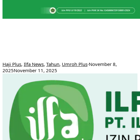
Spesial Promo Haji Khusus & Umroh
Edisi Hari Pahlawan. Baca
Selengkapnya !!!
Haji Plus
,
Ilfa News
,
Tahun
,
Umroh Plus
·
November 8,
2025
November 11, 2025